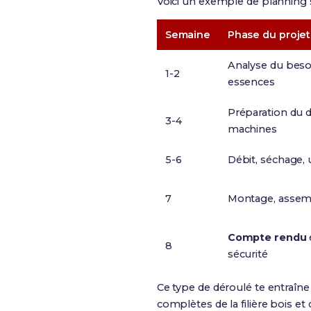
Voici un exemple de planning s
Semaine
Phase du projet
Analyse du besoi
1-2
essences
Préparation du d
3-4
machines
5-6
Débit, séchage, 
7
Montage, assemb
Compte rendu
é
8
sécurité
Ce type de déroulé te entraîne
complètes de la filière bois et