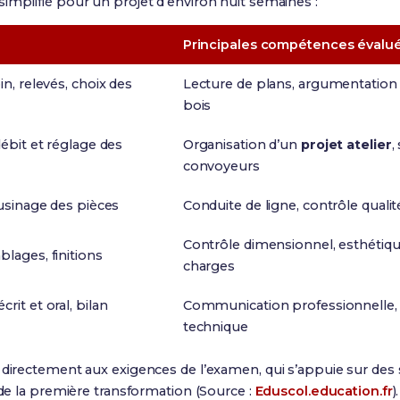
implifié pour un projet d’environ huit semaines :
Principales compétences évalu
n, relevés, choix des
Lecture de plans, argumentation
bois
ébit et réglage des
Organisation d’un
projet atelier
,
convoyeurs
usinage des pièces
Conduite de ligne, contrôle qualit
Contrôle dimensionnel, esthétiqu
lages, finitions
charges
crit et oral, bilan
Communication professionnelle, a
technique
 directement aux exigences de l’examen, qui s’appuie sur des 
 de la première transformation (Source :
Eduscol.education.fr
).