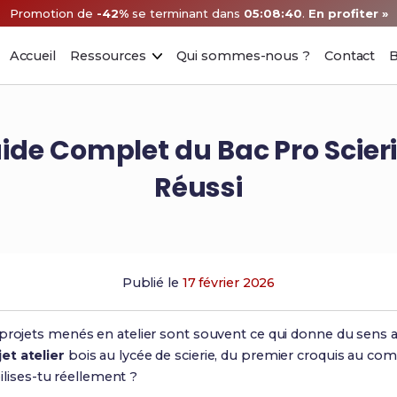
Promotion de
-42%
se terminant dans
05:08:39
.
En profiter »
Accueil
Ressources
Qui sommes-nous ?
Contact
B
 Guide Complet du Bac Pro Scier
Réussi
Publié le
17 février 2026
s projets menés en atelier sont souvent ce qui donne du sen
jet atelier
bois au lycée de scierie, du premier croquis au comp
ises-tu réellement ?