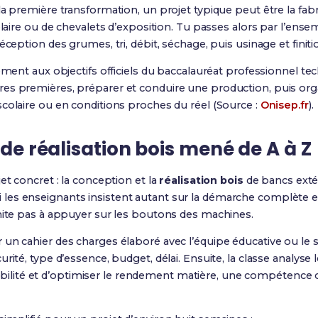
la première transformation, un projet typique peut être la fabr
colaire ou de chevalets d’exposition. Tu passes alors par l’ens
éception des grumes, tri, débit, séchage, puis usinage et finiti
ement aux objectifs officiels du baccalauréat professionnel techn
s premières, préparer et conduire une production, puis organi
colaire ou en conditions proches du réel (Source :
Onisep.fr
).
 de réalisation bois mené de A à Z
et concret : la conception et la
réalisation bois
de bancs extér
es enseignants insistent autant sur la démarche complète e
imite pas à appuyer sur les boutons des machines.
n cahier des charges élaboré avec l’équipe éducative ou le ser
rité, type d’essence, budget, délai. Ensuite, la classe analyse
aisabilité et d’optimiser le rendement matière, une compétence