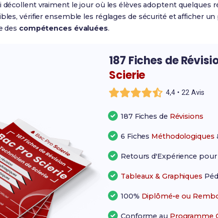
i décollent vraiment le jour où les élèves adoptent quelques r
les, vérifier ensemble les réglages de sécurité et afficher un p
ie des
compétences évaluées
.
187 Fiches de Révisi
Scierie
4,4 • 22 Avis
187 Fiches de
Révisions
6 Fiches
Méthodologiques
Retours d'Expérience pou
Tableaux & Graphiques
Péd
100%
Diplômé•e ou Rembo
Conforme au
Programme Of