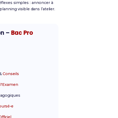
éflexes simples : annoncer à
lanning visible dans l’atelier.
on –
Bac Pro
&
Conseils
r
l'Examen
agogiques
ursé•e
ficiel