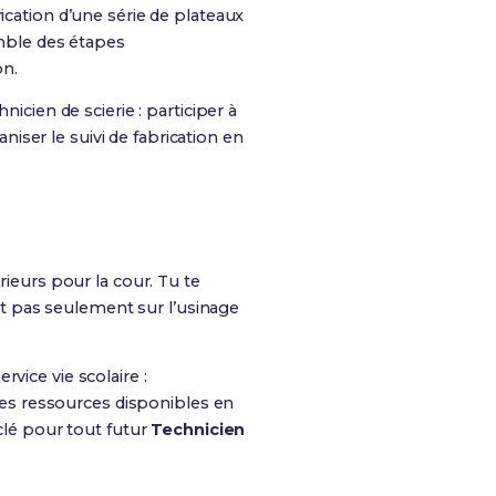
ication d’une série de plateaux
emble des étapes
on.
icien de scierie : participer à
ser le suivi de fabrication en
ieurs pour la cour. Tu te
t pas seulement sur l’usinage
vice vie scolaire :
 les ressources disponibles en
 clé pour tout futur
Technicien