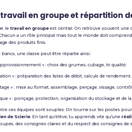
travail en groupe et répartition d
er
, le
travail en groupe
est central. On retrouve souvent une o
. Chacun a un rôle principal mais tout le monde doit comprend
age des produits finis.
bancs, une classe peut être répartie ainsi :
pprovisionnement » : choix des grumes, cubage, tri qualité.
ation » : préparation des listes de débit, calculs de rendemen
age » : mise au format, assemblage, perçage, vissage, contrôl
tique » : ponçage, protection, organisation du stockage et de la 
s entre ces équipes sont souples. On tourne sur les postes pou
en de Scierie
. En tant qu’élève, tu apprends vite qu’une
réal
upes, des consignes claires et du respect des consignes de s