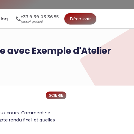
+33 9 39 03 36 55
log
Découvrir
(appel gratuit)
ie avec Exemple d'Atelier
SCIERIE
s aux cours. Comment se
te rendu final, et quelles