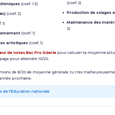
(coef. 2)
 chimiques
(coef. 1.5)
Production de sciages et
is)
(coef. 2)
Maintenance des matérie
. 1)
2)
ironnement
(coef. 1)
res artistiques
(coef. 1)
eur de notes Bac Pro Scierie
pour calculer ta moyenne actu
apage pour atteindre 10/20.
 moins de 8/20 de moyenne générale, tu n'es malheureusem
'année prochaine.
e de l'Éducation nationale