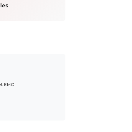
ales
et EMC