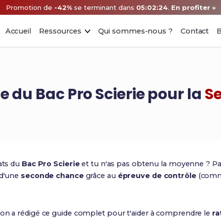
Promotion de
-42%
se terminant dans
05:02:23
.
En profiter »
Accueil
Ressources
Qui sommes-nous ?
Contact
B
 du Bac Pro Scierie pour la
Se
tats du
Bac Pro Scierie
et tu n'as pas obtenu la moyenne ? Pas
 d'une
seconde chance
grâce au
épreuve de contrôle
(comm
 on a rédigé ce guide complet pour t'aider à comprendre le
ra