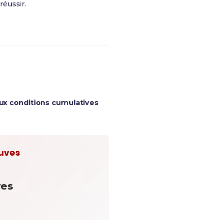
réussir.
ux conditions cumulatives
euves
ves