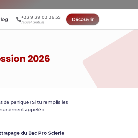
+33 9 39 03 36 55
log
Découvrir
(appel gratuit)
ssion 2026
 de panique ! Si tu remplis les
unément appelé «
ttrapage du Bac Pro Scierie