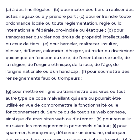
(a) à des fins illégales ; (b) pour inciter des tiers à réaliser des
actes illégaux ou à y prendre part ; (c) pour enfreindre toute
ordonnance locale ou toute réglementation, règle ou loi
internationale, fédérale, provinciale ou étatique ; (d) pour
transgresser ou violer nos droits de propriété intellectuelle
ou ceux de tiers ; (e) pour harceler, maltraiter, insulter,
blesser, diffamer, calomnier, dénigrer, intimider ou discriminer
quiconque en fonction du sexe, de l’orientation sexuelle, de
la religion, de l’origine ethnique, de la race, de l’âge, de
l’origine nationale ou d’un handicap ; (f) pour soumettre des
renseignements faux ou trompeurs ;
(g) pour mettre en ligne ou transmettre des virus ou tout
autre type de code malveillant qui sera ou pourrait être
utilisé en vue de compromettre la fonctionnalité ou le
fonctionnement du Service ou de tout site web connexe,
ainsi que d'autres sites web ou d’Internet ; (h) pour recueillir
ou suivre les renseignements personnels d’autrui ; (i) pour
spammer, hameçonner, détourner un domaine, extorquer
des informations, parcourir, explorer ou balayer le web ; (j) à