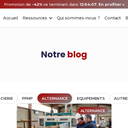
Promotion de
-42%
se terminant dans
12:54:06
.
En profiter »
Accueil
Ressources
Qui sommes-nous ?
Contact
B
Notre
blog
SCIERIE
PFMP
ALTERNANCE
EQUIPEMENTS
AUTRE
ALTERNANCE