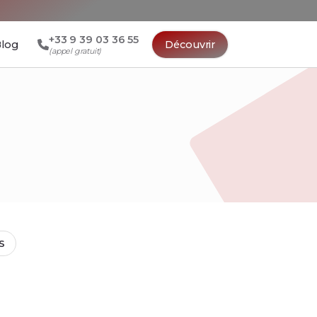
+33 9 39 03 36 55
log
Découvrir
(appel gratuit)
S