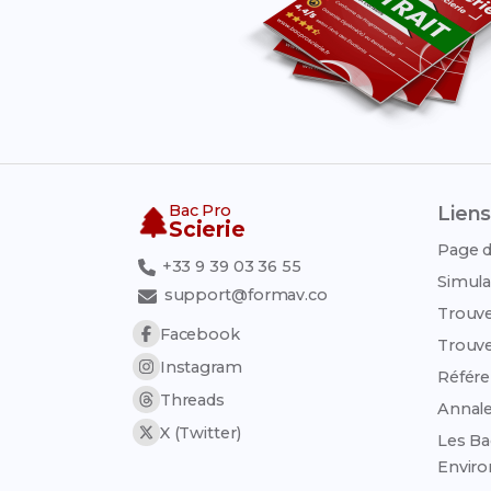
Bac Pro
Liens
Scierie
Page d
+33 9 39 03 36 55
Simula
support@formav.co
Trouve
Facebook
Trouve
Instagram
Référen
Threads
Annale
X (Twitter)
Les Ba
Envir