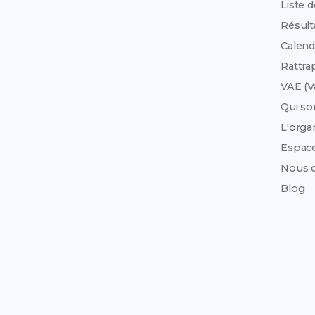
Liste 
Résult
Calend
Rattra
VAE (V
Qui s
L'org
Espac
Nous c
Blog