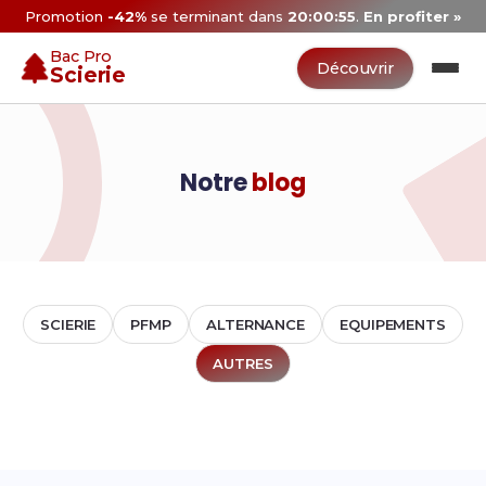
Promotion
-42%
se terminant dans
20:00:55
.
En profiter »
Bac Pro
Découvrir
Scierie
Notre
blog
SCIERIE
PFMP
ALTERNANCE
EQUIPEMENTS
AUTRES